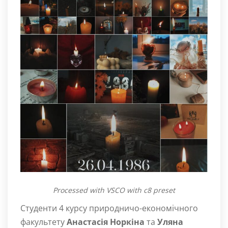
Processed with VSCO with c8 preset
Студенти 4 курсу природничо-економічного
факультету
Анастасія Норкіна
та
Уляна