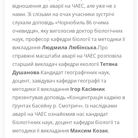
відношення до аварії на ЧАЕС, але уже не з
нами. Зі слізьми на очах учасники зустрічі
слухали доповідь «Чорнобиль 86 очима
очевидця», яку виголосив доктор біологічних
наук, професор кафедри біології та методики її
викладання
Людмила Любінська.
Про
справжні масштаби аварії на ЧАЕС розповіла
старший викладач кафедри екології
Тетяна
Душанова
.Кандидат географічних наук,
доцент, завідувач кафедри географії та
методики її викладання
Ігор Касіяник
презентував доповідь «Концентрація кадмію в
ґрунтах басейну р. Смотрич». Із наслідками
аварії на ЧАЕС ознайомив нас кандидат
біологічних наук, доцент кафедри біології та
методики її викладання
Максим Козак
.