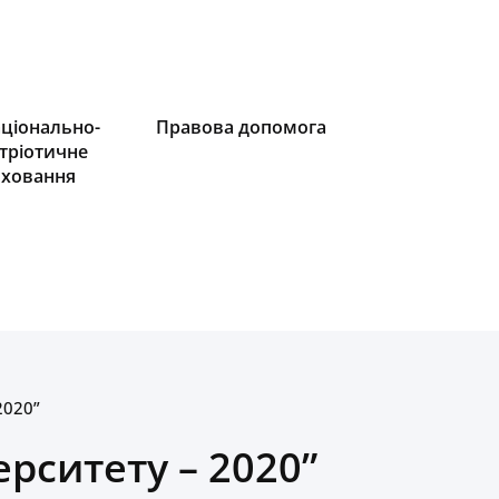
ціонально-
Правова допомога
тріотичне
ховання
2020”
рситету – 2020”