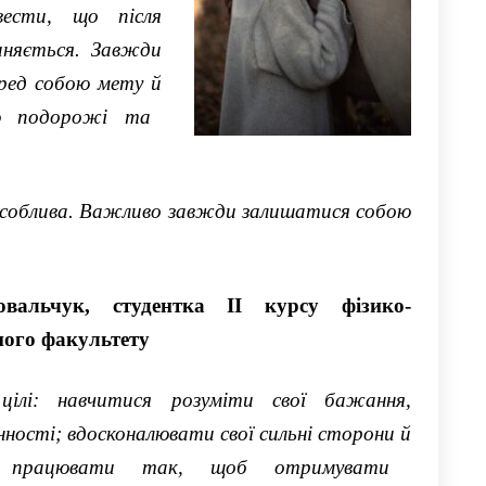
вести
, що після
няється
.
Завжди
еред собою
мету й
подорожі та
особлива. Важливо завжди
зал
ишатис
я
собою
овальчук
, студентка ІІ курсу
фізико-
н
ого факультету
цілі: навчитися розуміти свої бажання,
нності; вдосконалювати свої сильні сторони
й
я працювати
так, щоб отримувати