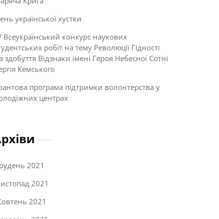
Гаряча Крига”
ень української хустки
V Всеукраїнський конкурс наукових
тудентських робіт на тему Революції Гідності
а здобуття Відзнаки імені Героя Небесної Сотні
ергія Кемського
рантова програма підтримки волонтерства у
олодіжних центрах
Архіви
рудень 2021
истопад 2021
овтень 2021