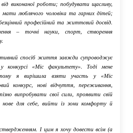
 від виконаної роботи; п
обудувати щасливу,
,
мати любляч
ого ч
оловіка та
гарних
дітей
;
езцінний професійний та життєвий досвід.
лення
–
точні науки, спорт, створення
у.
тивний спосіб життя завжди супроводжує
 у конкурсі
«
Міс факультету
». Тоді
мене
ї, тому я вирішила взяти участь у
«
Міс
овий
конкурс
, нові відчуття, переживання,
 пізно
ви
пробувати
свої сили, проявити свій
 нове
для себе,
вийти із зони комфорту
й
оствердженням. І цим я хочу до
в
ести
в
сім
(а