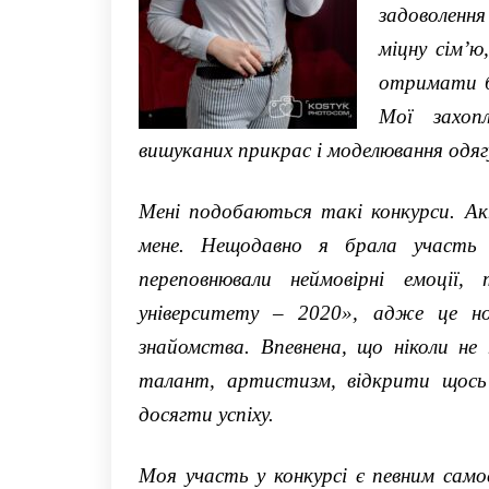
задоволення
міцну сім’ю
о
тримати б
Мої захоп
вишуканих прикрас і моделювання одяг
Мені подобаються
такі
конкурси
.
Ак
мене. Нещодавно я брала участь
переповнювали неймовірні емоці
університету
– 2020»
, адже це
н
знайомства
. Впевнена,
що ніколи не
талант, артистизм,
відкрити щось
досягти успіху.
Моя участь у конкурсі є певним сам