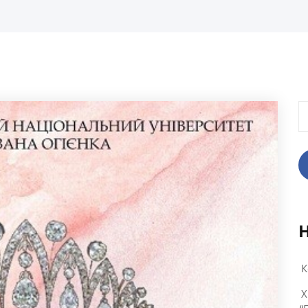
П
К
X