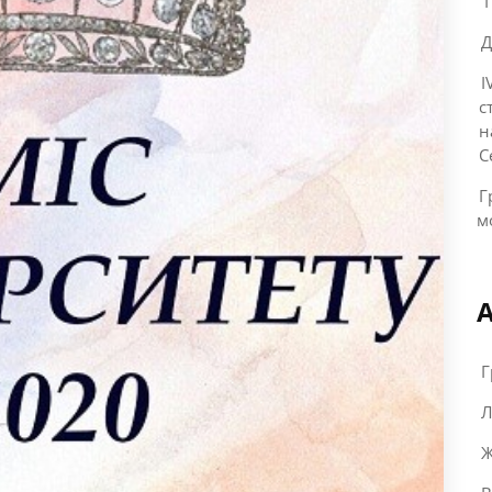
“
Д
I
с
н
С
Г
м
Г
Л
Ж