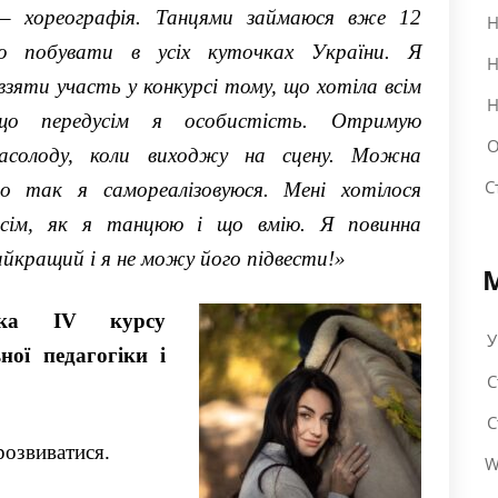
і
–
хореографія
. Танцями
займаюс
я
вже 12
Н
ю побувати
в
у
сіх куточках України.
Я
Н
взяти участь
у
конкурсі тому,
що хотіла
вс
ім
Н
 що передусім я
особистість.
Отримую
О
насолоду,
коли виходжу
на сцену. Можна
С
о так я самореалізовуюся. Мені хотілося
сім
,
як я танцюю і що вмію.
Я повинна
айкращий
і я не можу його підвести!
»
нтка
IV
курсу
У
ної педагогіки і
С
С
розвиватися.
W