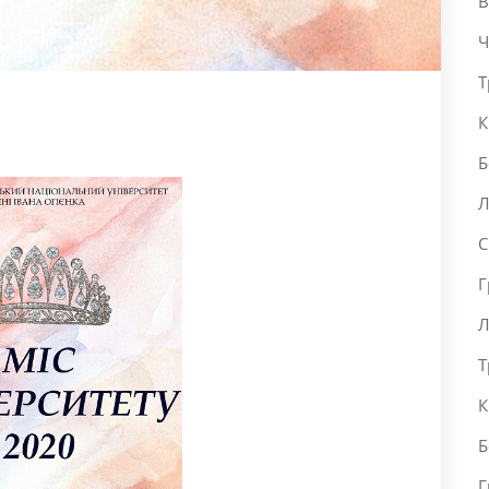
В
Ч
Т
К
Б
Л
С
Г
Л
Т
К
Б
Г