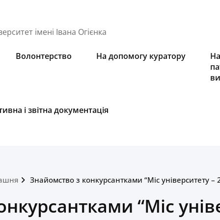
ерситет імені Івана Огієнка
Волонтерство
На допомогу куратору
На
па
ви
ивна і звітна документація
ашня
Знайомство з конкурсантками “Міс університету – 
онкурсантками “Міс уніве