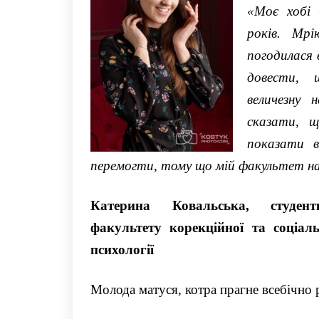
«
Моє хоб
років.
Мрі
погодилас
я
довести,
величезну 
сказати, щ
показати
в
перемогти
,
тому що мій факультет н
Катерина
Ковальська
,
с
туде
факультету
корекційної та соціаль
психології
Молода матуся, котра прагне всебічно 