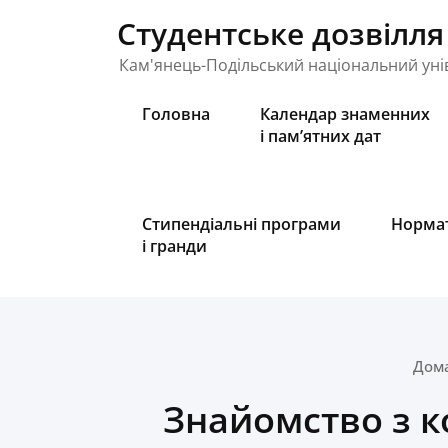
Skip
Студентське дозвілля
to
content
Кам'янець-Подільський національний унів
Головна
Календар знаменних
і пам’ятних дат
Стипендіальні програми
Нормат
і гранди
Дом
Знайомство з к