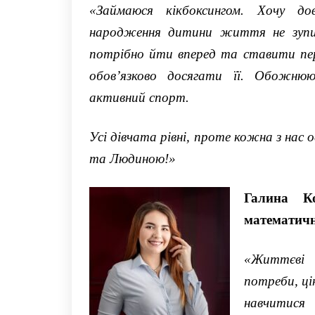
«
Займаюс
я
кікбоксингом. Хочу
до
народження дитини життя не зупи
потрібно йти
в
перед та ставити п
обов
’
язково досягати ї
ї
.
Обожнюю 
активний спорт.
Усі дівчата рівні,
проте
кожна з нас 
та Людиною!
»
Галина
К
математич
«
Життєві 
потреби, ці
навчитис