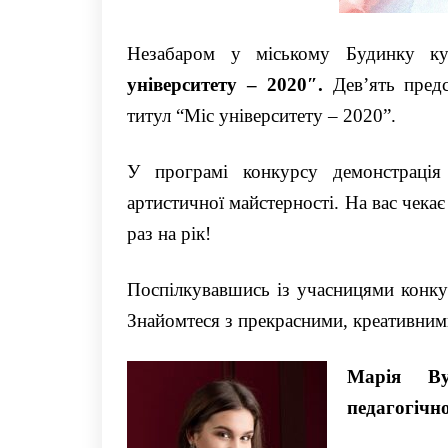
Незабаром у міському Будинку к
університету – 2020″.
Дев’ять пред
титул “Міс університету – 2020”.
У програмі конкурсу демонстрація 
артистичної майстерності. На вас чекає
раз на рік!
Поспілкувавшись із учасницями конку
Знайомтеся з прекрасними, креативним
Марія
В
педагогічн