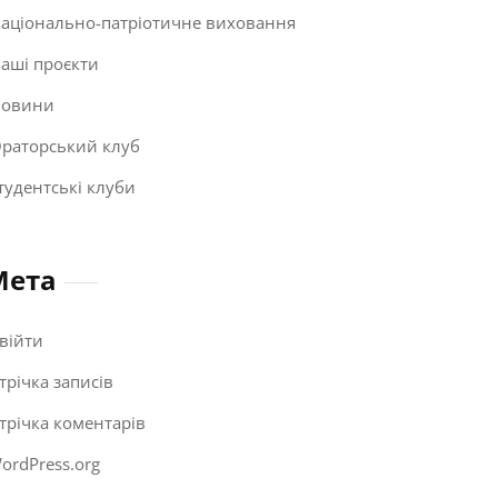
аціонально-патріотичне виховання
аші проєкти
овини
раторський клуб
тудентські клуби
Мета
війти
трічка записів
трічка коментарів
ordPress.org