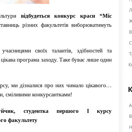
Л
ультури
відбудеться конкурс краси “Міс
Ж
ставниць різних факультетів виборюватимуть
В
С
учасницями своїх талантів, здібностей та
Т
 цікава програма заходу. Таке буває лише один
К
рсу, ми дізналися про них чимало цікавого…
К
и, сміливими конкурсантками!
А
уйчик
,
студентка першого І курсу
В
ого
факультет
у
Н