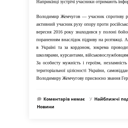
Наприкінці зустрічі учасники отримають інфо
Володимир Жемчугов — учасник спротиву росі
активний учасник руху опору проти російської
вересня 2016 року знаходився у полоні бой
пораненням внаслідок підриву на розтяжці. 
в Україні та за кордоном, зокрема проводить
школярами, курсантами, військовослужбовцям
За особисту мужність і героїзм, незламність
територіальної цілісності України, самовідд
Володимиру Жемчугову присвоєно звання Героя
Коментарів немає
У
Найближчі под
Новини