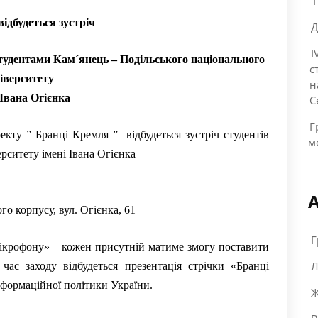
“
відбудеться зустріч
Д
I
тудентами Кам´янець – Подільського національного
с
іверситету
н
 Івана Огієнка
С
Г
екту ” Бранці Кремля ” відбудеться зустріч студентів
м
ерситету імені Івана Огієнка
го корпусу, вул. Огієнка, 61
Г
мікрофону» – кожен присутній матиме змогу поставити
Л
час заходу відбудеться презентація стрічки «Бранці
нформаційної політики України.
Ж