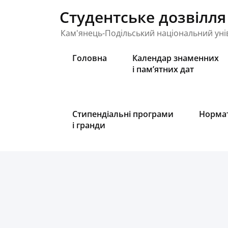
Skip
Студентське дозвілля
to
content
Кам'янець-Подільський національний унів
Головна
Календар знаменних
і пам’ятних дат
Стипендіальні програми
Нормат
і гранди