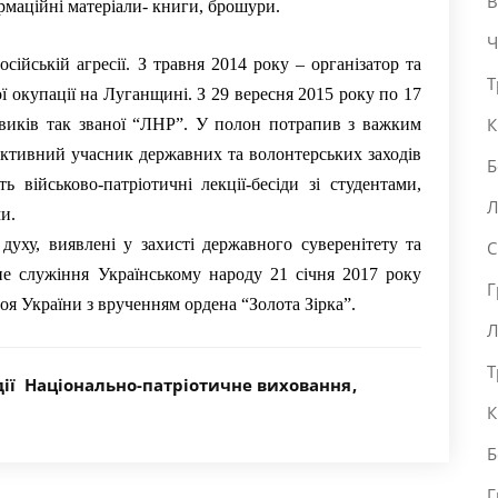
В
рмаційні матеріали- книги, брошури.
Ч
йській агресії. З травня 2014 року – організатор та
Т
 окупації на Луганщині. З 29 вересня 2015 року по 17
К
овиків так званої “ЛНР”. У полон потрапив з важким
Активний учасник державних та волонтерських заходів
Б
 військово-патріотичні лекції-бесіди зі студентами,
Л
и.
 духу, виявлені у захисті державного суверенітету та
С
ане служіння Українському народу 21 січня 2017 року
Г
 України з врученням ордена “Золота Зірка”.
Л
Т
ії
Національно-патріотичне виховання
К
Б
Г