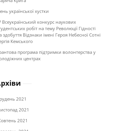
Гаряча Крига”
ень української хустки
V Всеукраїнський конкурс наукових
тудентських робіт на тему Революції Гідності
а здобуття Відзнаки імені Героя Небесної Сотні
ергія Кемського
рантова програма підтримки волонтерства у
олодіжних центрах
Архіви
рудень 2021
истопад 2021
овтень 2021