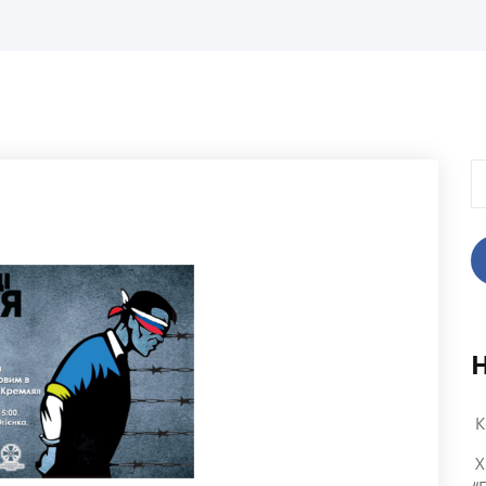
П
К
X