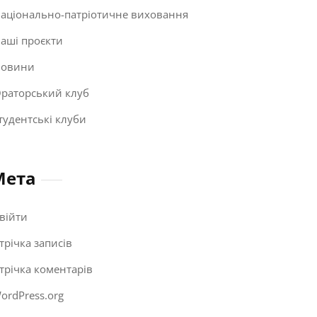
аціонально-патріотичне виховання
аші проєкти
овини
раторський клуб
тудентські клуби
Мета
війти
трічка записів
трічка коментарів
ordPress.org